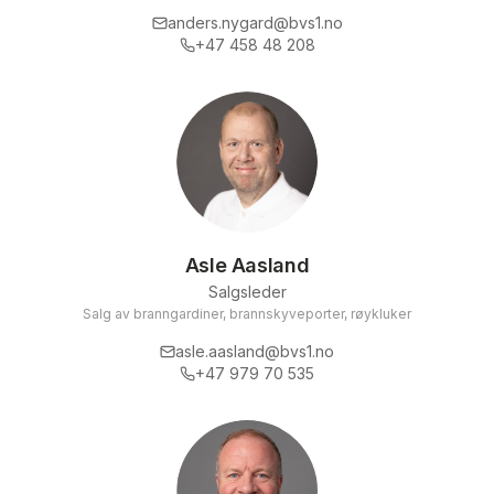
anders.nygard@bvs1.no
+47 458 48 208
Asle Aasland
Salgsleder
Salg av branngardiner, brannskyveporter, røykluker
asle.aasland@bvs1.no
+47 979 70 535