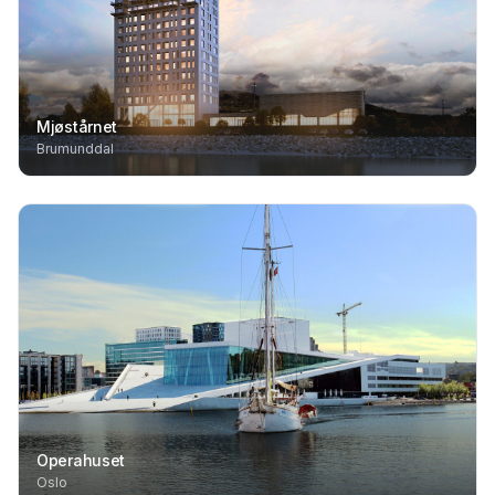
Mjøstårnet
Brumunddal
Operahuset
Oslo