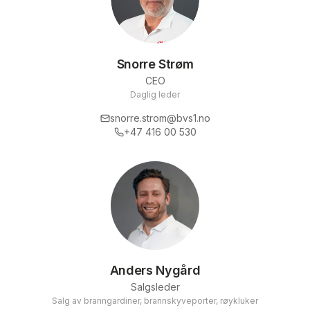
Snorre Strøm
CEO
Daglig leder
snorre.strom@bvs1.no
+47 416 00 530
Anders Nygård
Salgsleder
Salg av branngardiner, brannskyveporter, røykluker