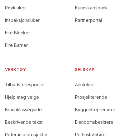
Røykluker
Kunnskapsbank
Inspeksjonsluker
Partnerportal
Fire Blocker
Fire Barrier
VERKTØY
SELSKAP
Tilbudsforespørsel
Arkitekter
Hjelp meg velge
Prosjekterende
Brannklasseguide
Byggentreprenører
Beskrivende tekst
Eiendomsbesittere
Referanseprosjekter
Portinstallatører