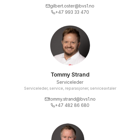
gilbert.oster@bvs1.no
+47 993 33 470
Tommy Strand
Serviceleder
Serviceleder, service, reparasjoner, serviceavtaler
tommy.strand@bvs1.no
+47 482 86 680