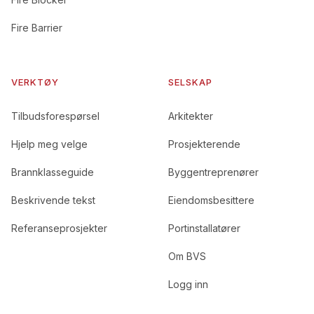
Fire Barrier
VERKTØY
SELSKAP
Tilbudsforespørsel
Arkitekter
Hjelp meg velge
Prosjekterende
Brannklasseguide
Byggentreprenører
Beskrivende tekst
Eiendomsbesittere
Referanseprosjekter
Portinstallatører
Om BVS
Logg inn