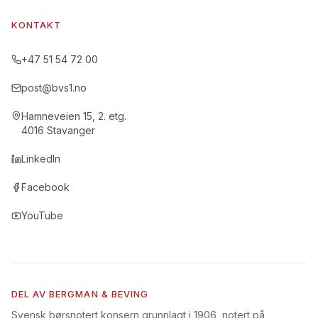
KONTAKT
+47 51 54 72 00
post@bvs1.no
Hamneveien 15, 2. etg.
4016 Stavanger
LinkedIn
Facebook
YouTube
DEL AV
BERGMAN & BEVING
Svensk børsnotert konsern grunnlagt i 1906, notert på