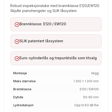
Robust inspeksjonsluke med brannklasse E120/EW120.
Skjulte pianohengsler og SLIK låssystem.
Brannklasse: E120 / EW120
SLIK patentert låssystem
Euro-sylinderlås og trepunktslås som tilvalg
Montasje
Vegg
Maks størrelse
1 200 × 1 200 mm
Brannklasse
E120 / EW120
Dybde
50–90 mm
Lydreduksjon
Opp til 63 dB Rw