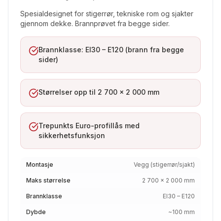
Spesialdesignet for stigerrør, tekniske rom og sjakter
gjennom dekke. Brannprøvet fra begge sider.
Brannklasse: EI30 – E120 (brann fra begge
sider)
Størrelser opp til 2 700 × 2 000 mm
Trepunkts Euro-profillås med
sikkerhetsfunksjon
Montasje
Vegg (stigerrør/sjakt)
Maks størrelse
2 700 × 2 000 mm
Brannklasse
EI30 – E120
Dybde
~100 mm