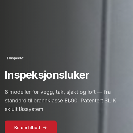
Inspeksjonsluker
8 modeller for vegg, tak, sjakt og loft — fra
standard til brannklasse EI₂90. Patentert SLIK
skjult låssystem.
Be om tilbud