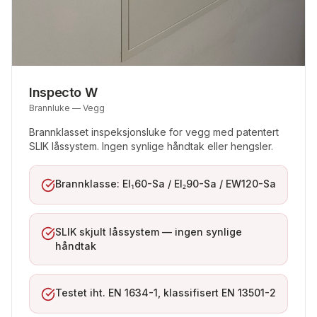
Inspecto W
Brannluke — Vegg
Brannklasset inspeksjonsluke for vegg med patentert
SLIK låssystem. Ingen synlige håndtak eller hengsler.
Brannklasse: EI₁60-Sa / EI₂90-Sa / EW120-Sa
SLIK skjult låssystem — ingen synlige
håndtak
Testet iht. EN 1634-1, klassifisert EN 13501-2