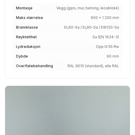
Montasje
Vegg (gips, mur, betong, lecablokk)
Maks størrelse
900 × 1 200 mm
Brannklasse
EI₁60-Sa / EI₂90-Sa / EW120-Sa
Røyktetthet
Sa (EN 1634-3)
Lydreduksjon
Opp til 55 Rw
Dybde
90 mm
Overflatebehandling
RAL 9010 (standard), alle RAL