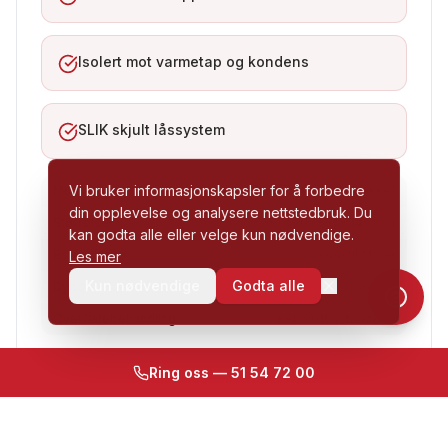
Isolert mot varmetap og kondens
SLIK skjult låssystem
Vi bruker informasjonskapsler for å forbedre
Montasje
Horisontalt (loftsdekke)
din opplevelse og analysere nettstedbruk. Du
Størrelser
535×630 / 535×745 mm
kan godta alle eller velge kun nødvendige.
Brannklasse
Opp til 1 time
Les mer
Kun nødvendige
Godta alle
Dybde
86 mm
Overflatebehandling
RAL 9010 (standard)
Ring oss — 51 54 72 00