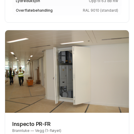
Lydreduksjon
Opp til 63 dB Rw
Overflatebehandling
RAL 9010 (standard)
Inspecto PR-FR
Brannluke — Vegg (1-fløyet)