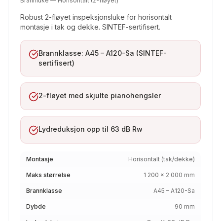
Brannluke — Horisontalt (2-fløyet)
Robust 2-fløyet inspeksjonsluke for horisontalt
montasje i tak og dekke. SINTEF-sertifisert.
Brannklasse: A45 – A120-Sa (SINTEF-
sertifisert)
2-fløyet med skjulte pianohengsler
Lydreduksjon opp til 63 dB Rw
Montasje
Horisontalt (tak/dekke)
Maks størrelse
1 200 × 2 000 mm
Brannklasse
A45 – A120-Sa
Dybde
90 mm