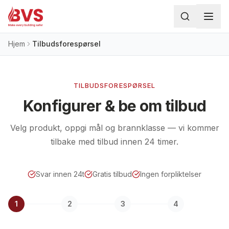
Hoppa till huvudinnehåll
Hjem
Tilbudsforespørsel
TILBUDSFORESPØRSEL
Konfigurer & be om tilbud
Velg produkt, oppgi mål og brannklasse — vi kommer
tilbake med tilbud innen 24 timer.
Svar innen 24t
Gratis tilbud
Ingen forpliktelser
1
2
3
4