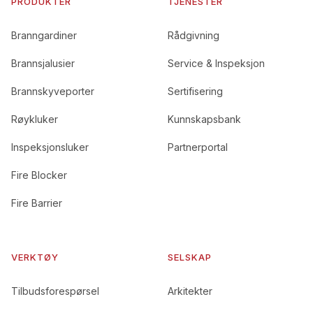
PRODUKTER
TJENESTER
Branngardiner
Rådgivning
Brannsjalusier
Service & Inspeksjon
Brannskyveporter
Sertifisering
Røykluker
Kunnskapsbank
Inspeksjonsluker
Partnerportal
Fire Blocker
Fire Barrier
VERKTØY
SELSKAP
Tilbudsforespørsel
Arkitekter