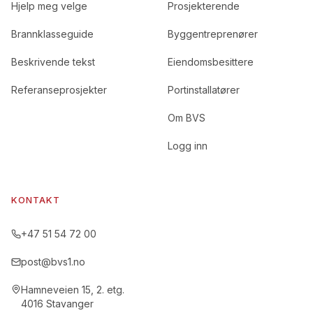
Hjelp meg velge
Prosjekterende
Brannklasseguide
Byggentreprenører
Beskrivende tekst
Eiendomsbesittere
Referanseprosjekter
Portinstallatører
Om BVS
Logg inn
KONTAKT
+47 51 54 72 00
post@bvs1.no
Hamneveien 15, 2. etg.
4016 Stavanger